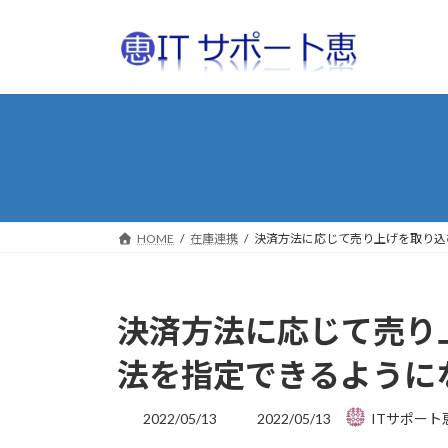
コ
ナ
ン
ビ
テ
ゲ
ン
ー
ツ
シ
へ
ョ
ス
ン
キ
に
ッ
移
プ
動
HOME
在庫連携
決済方法に応じて売り上げを取り込
決済方法に応じて売り
法を指定できるように
最
2022/05/13
2022/05/13
ITサポート
終