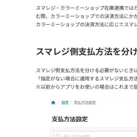
更
スマレジ・カラーミーショップ在庫連携では
新
日
む際、カラーミーショップでの決済方法にか
時
カラーミーショップの決済方法に応じてスマ
:
スマレジ側支払方法を分
スマレジ側支払方法を分ける必要がないとき
「指定がない場合に適用するスマレジ支払方法
※以前からアプリをお使いの場合はこれまで設