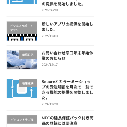
の提供を開始しました。
2026/05/28
新しいアプリの提供を開始し
ビジネスサポート
ました。
アプリ
2025/12/03
お問い合わせ窓口年末年始休
業務日記
業のお知らせ
2024/12/17
Squareとカラーミーショッ
在庫連携
プの受注明細を月次で一覧で
きる機能の提供を開始しまし
た。
2024/11/20
NECの延長保証パック付き商
パソコントラブル
品の登録には要注意