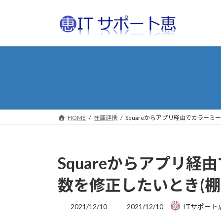
コ
ナ
ン
ビ
テ
ゲ
ン
ー
ツ
シ
へ
ョ
ス
ン
キ
に
ッ
移
プ
動
HOME
在庫連携
Squareからアプリ経由でカラー
Squareからアプリ
数を修正したいとき(棚
最
2021/12/10
2021/12/10
ITサポート
終