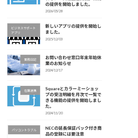
の提供を開始しました。
2026/05/28
新しいアプリの提供を開始し
ビジネスサポート
ました。
アプリ
2025/12/03
お問い合わせ窓口年末年始休
業務日記
業のお知らせ
2024/12/17
Squareとカラーミーショッ
在庫連携
プの受注明細を月次で一覧で
きる機能の提供を開始しまし
た。
2024/11/20
NECの延長保証パック付き商
パソコントラブル
品の登録には要注意