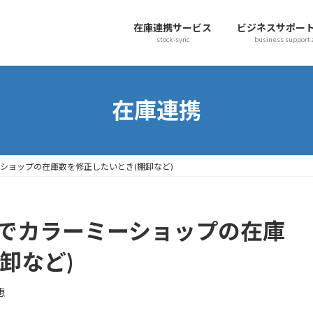
在庫連携サービス
ビジネスサポー
stock-sync
business support
在庫連携
ミーショップの在庫数を修正したいとき(棚卸など)
経由でカラーミーショップの在庫
卸など)
恵